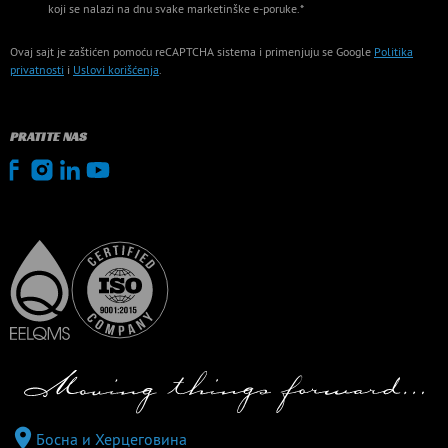
koji se nalazi na dnu svake marketinške e-poruke.*
Ovaj sajt je zaštićen pomoću reCAPTCHA sistema i primenjuju se Google
Politika
privatnosti
i
Uslovi korišćenja
.
PRATITE NAS
Босна и Херцеговина