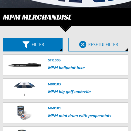
MPM MERCHANDISE
FILTER
RESETUJ FILTER
STR.003
MPM ballpoint luxe
M80103
MPM big golf umbrella
M60101
MPM mini drum with peppermints