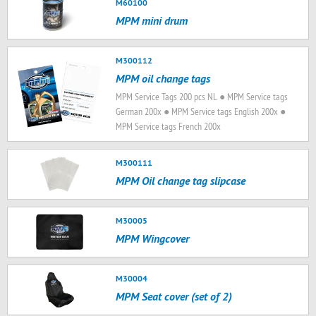
M60100
MPM mini drum
M300112
MPM oil change tags
MPM Service Tags 200 pcs NL ● MPM Service tags
German 200x ● MPM Service tags English 200x ●
MPM Service tags French 200x
M300111
MPM Oil change tag slipcase
M30005
MPM Wingcover
M30004
MPM Seat cover (set of 2)