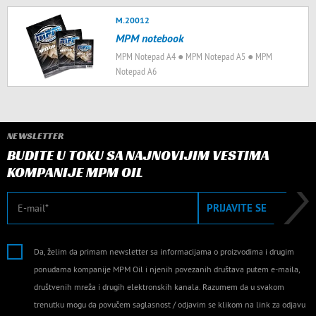
M.20012
MPM notebook
MPM Notepad A4 ● MPM Notepad A5 ● MPM
Notepad A6
NEWSLETTER
BUDITE U TOKU SA NAJNOVIJIM VESTIMA
KOMPANIJE MPM OIL
E-mail
PRIJAVITE SE
Da, želim da primam newsletter sa informacijama o proizvodima i drugim
ponudama kompanije MPM Oil i njenih povezanih društava putem e-maila,
društvenih mreža i drugih elektronskih kanala. Razumem da u svakom
trenutku mogu da povučem saglasnost / odjavim se klikom na link za odjavu