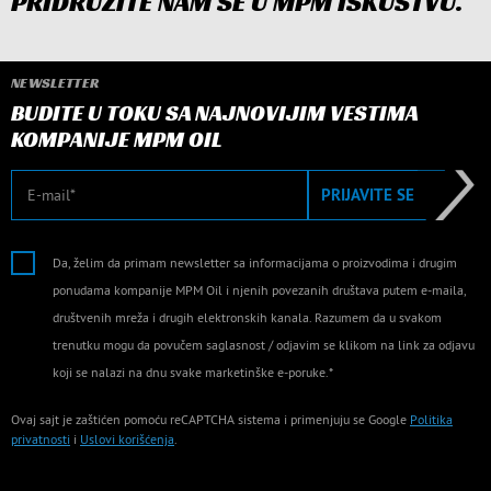
PRIDRUŽITE NAM SE U MPM ISKUSTVU.
NEWSLETTER
BUDITE U TOKU SA NAJNOVIJIM VESTIMA
KOMPANIJE MPM OIL
E-mail
PRIJAVITE SE
Da, želim da primam newsletter sa informacijama o proizvodima i drugim
ponudama kompanije MPM Oil i njenih povezanih društava putem e-maila,
društvenih mreža i drugih elektronskih kanala. Razumem da u svakom
trenutku mogu da povučem saglasnost / odjavim se klikom na link za odjavu
koji se nalazi na dnu svake marketinške e-poruke.*
Ovaj sajt je zaštićen pomoću reCAPTCHA sistema i primenjuju se Google
Politika
privatnosti
i
Uslovi korišćenja
.