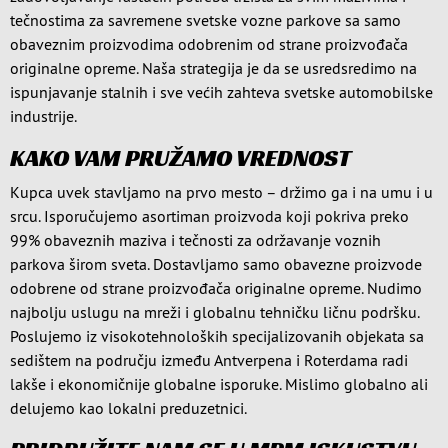
tečnostima za savremene svetske vozne parkove sa samo
obaveznim proizvodima odobrenim od strane proizvođača
originalne opreme. Naša strategija je da se usredsredimo na
ispunjavanje stalnih i sve većih zahteva svetske automobilske
industrije.
KAKO VAM PRUŽAMO VREDNOST
Kupca uvek stavljamo na prvo mesto – držimo ga i na umu i u
srcu. Isporučujemo asortiman proizvoda koji pokriva preko
99% obaveznih maziva i tečnosti za održavanje voznih
parkova širom sveta. Dostavljamo samo obavezne proizvode
odobrene od strane proizvođača originalne opreme. Nudimo
najbolju uslugu na mreži i globalnu tehničku ličnu podršku.
Poslujemo iz visokotehnoloških specijalizovanih objekata sa
sedištem na području između Antverpena i Roterdama radi
lakše i ekonomičnije globalne isporuke. Mislimo globalno ali
delujemo kao lokalni preduzetnici.