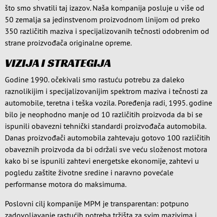
što smo shvatili taj izazov. Naša kompanija posluje u više od
50 zemalja sa jedinstvenom proizvodnom linijom od preko
350 različitih maziva i specijalizovanih tečnosti odobrenim od
strane proizvođača originalne opreme.
VIZIJA I STRATEGIJA
Godine 1990. očekivali smo rastuću potrebu za daleko
raznolikijim i specijalizovanijim spektrom maziva i tečnosti za
automobile, teretna i teška vozila. Poređenja radi, 1995. godine
bilo je neophodno manje od 10 različitih proizvoda da bi se
ispunili obavezni tehnički standardi proizvođača automobila.
Danas proizvođači automobila zahtevaju gotovo 100 različitih
obaveznih proizvoda da bi održali sve veću složenost motora
kako bi se ispunili zahtevi energetske ekonomije, zahtevi u
pogledu zaštite životne sredine i naravno povećale
performanse motora do maksimuma.
Poslovni cilj kompanije MPM je transparentan: potpuno
zadovoljavanje rastućih potreba tržišta za svim mazivima i