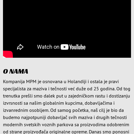
O NAMA
Kompanija MPM je osnovana u Holandiji i ostala je pravi
specijalista za maziva i tečnosti već duže od 25 godina. Od tog
trenutka prešli smo dalek put u zajedničkom rastu i dostizanju
izvrsnosti sa našim globalnim kupcima, dobavljačima i
izvanrednim osobljem. Od samog početka, naš cilj je bio da
budemo najpotpuniji dobavljač svih maziva i drugih tečnosti
modernih svetskih voznih parkova sa proizvodima odobrenim
od strane proizvođača originalne opreme. Danas smo ponosni