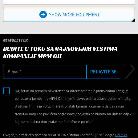
SHOW MORE EQUIPMENT
NEWSLETTER
BUDITE U TOKU SA NAJNOVIJIM VESTIMA
KOMPANIJE MPM OIL
E-mail
PRIJAVITE SE
Da, želim da primam newsletter sa informacijama o proizvodima i drugim
ponudama kompanije MPM Oil i njenih povezanih društava putem e-maila,
društvenih mreža i drugih elektronskih kanala. Razumem da u svakom
trenutku mogu da povučem saglasnost / odjavim se klikom na link za odjavu
koji se nalazi na dnu svake marketinške e-poruke.*
Ovaj sajt je zaštićen pomoću reCAPTCHA sistema i primenjuju se Google
Politika