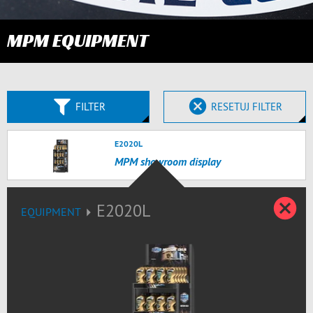
MPM EQUIPMENT
FILTER
RESETUJ FILTER
E2020L
MPM showroom display
Z
E2020L
EQUIPMENT