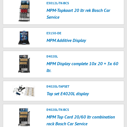
E3012L-TK-BCS
MPM-Topkaart 20 ltr rek Bosch Car
Service
E3150-DE
MPM Additive Display
E4020L
MPM Display complete 10x 20 + 3x 60
ltr.
E4020L-TAPSET
Tap set E4020L display
E4020L-TK-BCS
MPM Top Card 20/60 ltr combination
rack Bosch Car Service