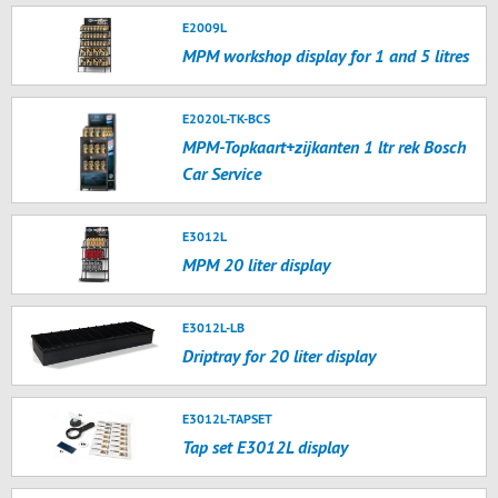
E2009L
MPM workshop display for 1 and 5 litres
E2020L-TK-BCS
MPM-Topkaart+zijkanten 1 ltr rek Bosch
Car Service
E3012L
MPM 20 liter display
E3012L-LB
Driptray for 20 liter display
E3012L-TAPSET
Tap set E3012L display