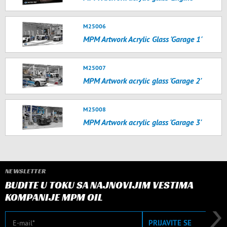
M25006
MPM Artwork Acrylic Glass 'Garage 1'
M25007
MPM Artwork acrylic glass 'Garage 2'
M25008
MPM Artwork acrylic glass 'Garage 3'
NEWSLETTER
BUDITE U TOKU SA NAJNOVIJIM VESTIMA
KOMPANIJE MPM OIL
E-mail
PRIJAVITE SE