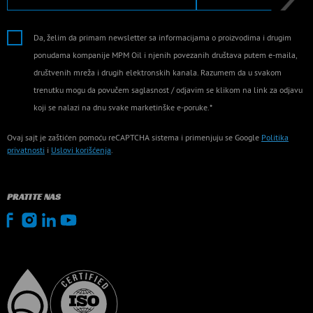
Da, želim da primam newsletter sa informacijama o proizvodima i drugim
ponudama kompanije MPM Oil i njenih povezanih društava putem e-maila,
društvenih mreža i drugih elektronskih kanala. Razumem da u svakom
trenutku mogu da povučem saglasnost / odjavim se klikom na link za odjavu
koji se nalazi na dnu svake marketinške e-poruke.*
Ovaj sajt je zaštićen pomoću reCAPTCHA sistema i primenjuju se Google
Politika
privatnosti
i
Uslovi korišćenja
.
PRATITE NAS