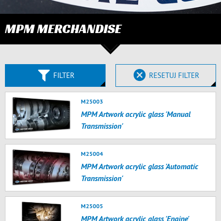
MPM MERCHANDISE
FILTER
RESETUJ FILTER
M25003
MPM Artwork acrylic glass 'Manual
Transmission'
M25004
MPM Artwork acrylic glass 'Automatic
Transmission'
M25005
MPM Artwork acrylic glass 'Engine'