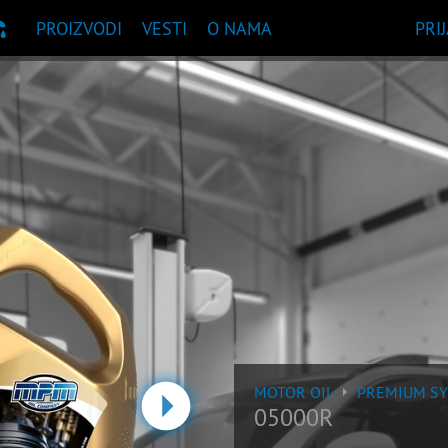
PROIZVODI
VESTI
O NAMA
PRI
UKA PROIZVODA
MOTOR OIL
PREMIUM S
05000R
sledeća