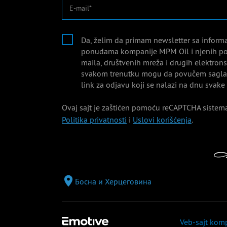
E-mail
Da, želim da primam newsletter sa inform
ponudama kompanije MPM Oil i njenih po
maila, društvenih mreža i drugih elektro
svakom trenutku mogu da povučem saglas
link za odjavu koji se nalazi na dnu svake
Ovaj sajt je zaštićen pomoću reCAPTCHA sistema
Politika privatnosti
i
Uslovi korišćenja
.
Босна и Херцеговина
Veb-sajt kom