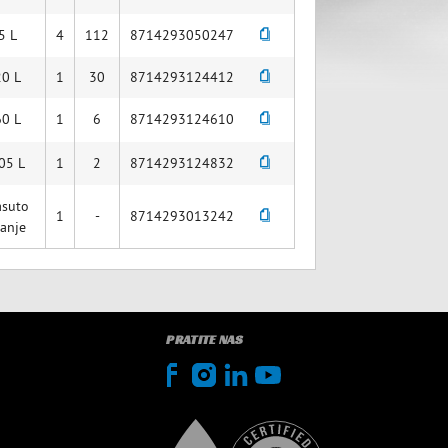
5 L
4
112
8714293050247
20 L
1
30
8714293124412
60 L
1
6
8714293124610
05 L
1
2
8714293124832
asuto
1
-
8714293013242
tanje
PRATITE NAS