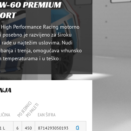
0W-60 PREMIUM
PORT
o High Performance Racing motorno
i posebno je razvijeno za široku
 rade u najtežim uslovima. Nudi
habanja i trenja, omogućava vrhunsko
 temperaturama i u teško
ANJA
PO JEDINICI
PO PALETI
IČINA
EAN ŠIFRA
1 L
6
450
8714293050193