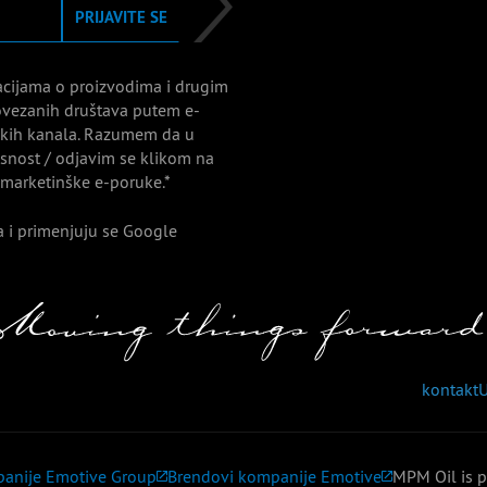
PRIJAVITE SE
acijama o proizvodima i drugim
vezanih društava putem e-
nskih kanala. Razumem da u
nost / odjavim se klikom na
 marketinške e-poruke.*
 i primenjuju se Google
kontakt
U
panije Emotive Group
Brendovi kompanije Emotive
MPM Oil is p