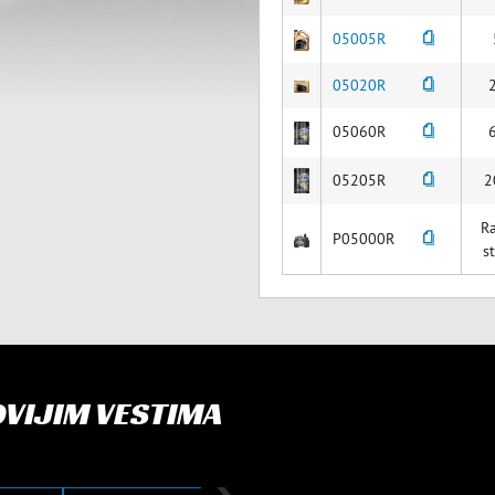
05005R
05020R
05060R
05205R
2
R
P05000R
s
OVIJIM VESTIMA