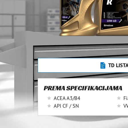
TD LIST
PREMA SPECIFIKACIJAMA
ACEA A3/B4
F
API CF / SN
V