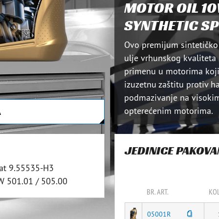
MOTOR OIL 1
SYNTHETIC S
Ovo premijum sintetičk
ulje vrhunskog kvaliteta 
primenu u motorima koji
izuzetnu zaštitu protiv 
podmazivanje na visokim
opterećenim motorima.
A
JEDINICE PAKOV
iat 9.55535-H3
W 501.01 / 505.00
BR. ART.
KOL
05001R