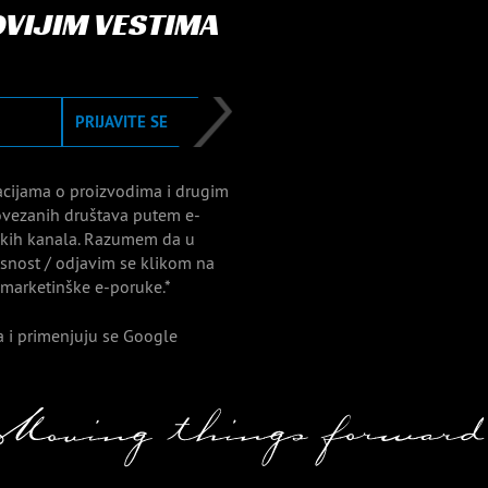
OVIJIM VESTIMA
PRIJAVITE SE
acijama o proizvodima i drugim
vezanih društava putem e-
nskih kanala. Razumem da u
nost / odjavim se klikom na
 marketinške e-poruke.*
 i primenjuju se Google