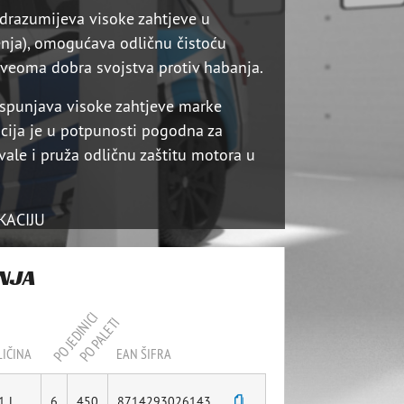
drazumijeva visoke zahtjeve u
enja), omogućava odličnu čistoću
i veoma dobra svojstva protiv habanja.
ispunjava visoke zahtjeve marke
cija je u potpunosti pogodna za
vale i pruža odličnu zaštitu motora u
KACIJU
ANJA
PO JEDINICI
PO PALETI
IČINA
EAN ŠIFRA
1 L
6
450
8714293026143