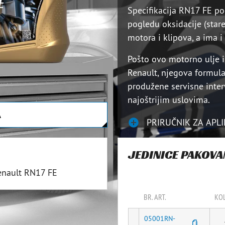
Specifikacija RN17 FE po
pogledu oksidacije (star
motora i klipova, a ima 
Pošto ovo motorno ulje 
Renault, njegova formula
produžene servisne inter
najoštrijim uslovima.
A
PRIRUČNIK ZA APLI
JEDINICE PAKOV
enault RN17 FE
BR. ART.
KOL
05001RN-