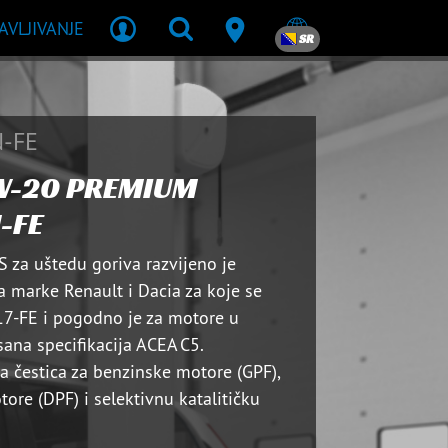
JAVLJIVANJE
SR
-FE
W-20 PREMIUM
-FE
 za uštedu goriva razvijeno je
 marke Renault i Dacia za koje se
17-FE i pogodno je za motore u
sana specifikacija ACEA C5.
ra čestica za benzinske motore (GPF),
otore (DPF) i selektivnu katalitičku