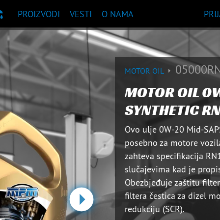
PROIZVODI
VESTI
O NAMA
PRI
UKA PROIZVODA
05000RN
MOTOR OIL
MOTOR OIL 0
SYNTHETIC RN
Ovo ulje 0W-20 Mid-SAPS
posebno za motore vozila
zahteva specifikacija RN
slučajevima kad je propi
Obezbjeđuje zaštitu filte
filtera čestica za dizel m
redukciju (SCR).
sledeća