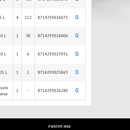
5 L
4
112
8714293026075
20 L
1
30
8714293026006
60 L
1
6
8714293025931
05 L
1
2
8714293025863
asuto
1
-
8714293026280
tanje
PRATITE NAS