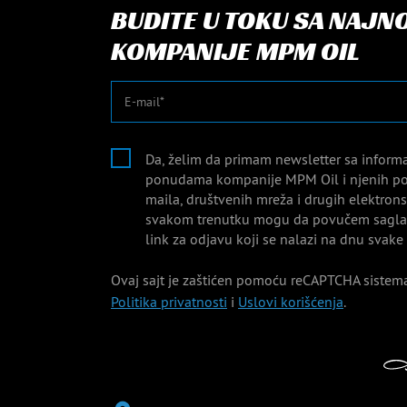
BUDITE U TOKU SA NAJN
KOMPANIJE MPM OIL
E-mail
Da, želim da primam newsletter sa inform
ponudama kompanije MPM Oil i njenih po
maila, društvenih mreža i drugih elektro
svakom trenutku mogu da povučem saglas
link za odjavu koji se nalazi na dnu svake
Ovaj sajt je zaštićen pomoću reCAPTCHA sistema
Politika privatnosti
i
Uslovi korišćenja
.