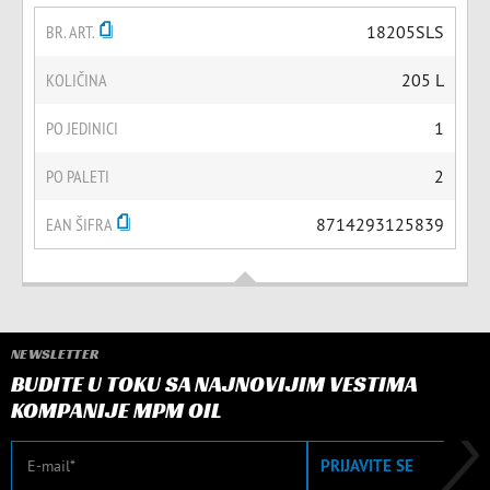
BR. ART.
18205SLS
KOLIČINA
205 L
PO JEDINICI
1
PO PALETI
2
EAN ŠIFRA
8714293125839
NEWSLETTER
BUDITE U TOKU SA NAJNOVIJIM VESTIMA
KOMPANIJE MPM OIL
E-mail
PRIJAVITE SE