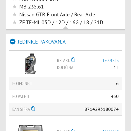
MB 235.61
Nissan GTR Front Axle / Rear Axle
ZF TE-ML 05D / 12D / 16G / 18 / 21D
JEDINICE PAKOVANJA
BR. ART.
18001SLS
KOLIČINA
1 L
PO JEDINICI
6
PO PALETI
450
EAN ŠIFRA
8714293180074