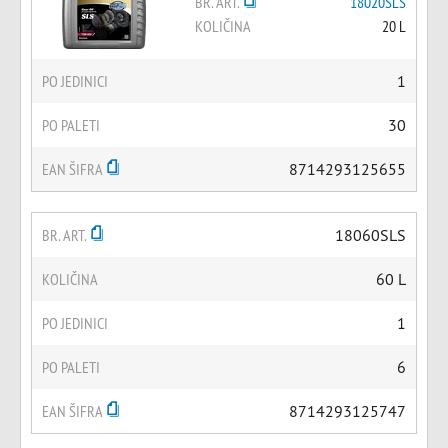
BR. ART.
18020SLS
KOLIČINA
20 L
PO JEDINICI
1
PO PALETI
30
EAN ŠIFRA
8714293125655
BR. ART.
18060SLS
KOLIČINA
60 L
PO JEDINICI
1
PO PALETI
6
EAN ŠIFRA
8714293125747