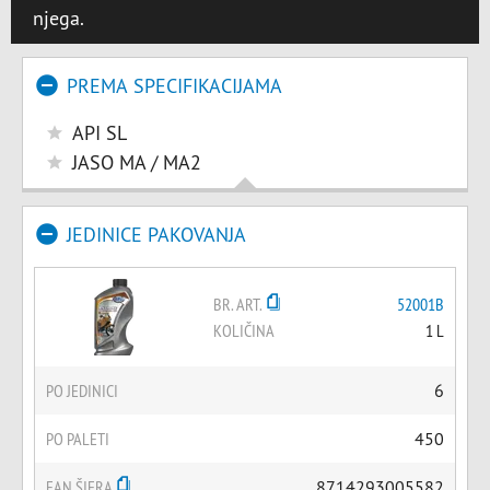
njega.
PREMA SPECIFIKACIJAMA
API SL
JASO MA / MA2
JEDINICE PAKOVANJA
BR. ART.
52001B
KOLIČINA
1 L
PO JEDINICI
6
PO PALETI
450
EAN ŠIFRA
8714293005582