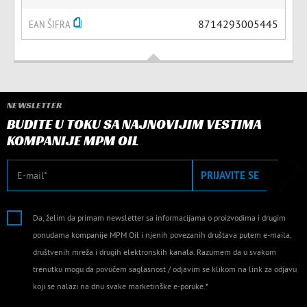
EAN ŠIFRA
8714293005445
NEWSLETTER
BUDITE U TOKU SA NAJNOVIJIM VESTIMA
KOMPANIJE MPM OIL
E-mail
PRIJAVITE SE
Da, želim da primam newsletter sa informacijama o proizvodima i drugim
ponudama kompanije MPM Oil i njenih povezanih društava putem e-maila,
društvenih mreža i drugih elektronskih kanala. Razumem da u svakom
trenutku mogu da povučem saglasnost / odjavim se klikom na link za odjavu
koji se nalazi na dnu svake marketinške e-poruke.*