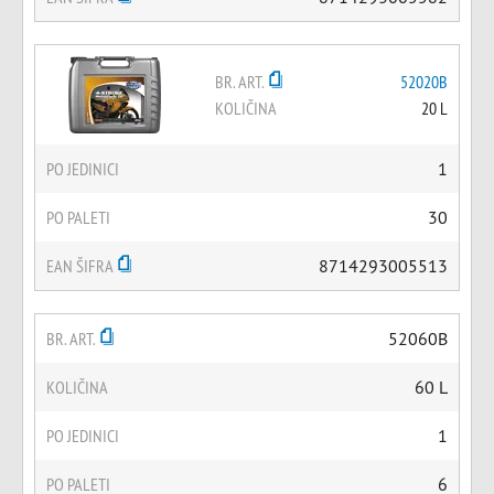
BR. ART.
52020B
KOLIČINA
20 L
PO JEDINICI
1
PO PALETI
30
EAN ŠIFRA
8714293005513
BR. ART.
52060B
KOLIČINA
60 L
PO JEDINICI
1
PO PALETI
6