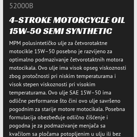
52000B
4-STROKE MOTORCYCLE OIL
15W-50 SEMI SYNTHETIC
MPM polusintetičko ulje za četvorotaktne
motocikle 15W–50 posebno je razvijeno za
optimalno podmazivanje četvorotaktnih motora
motocikala. Ovo ulje ima visok opseg viskoznosti
zbog protočnosti pri niskim temperaturama i
visok stepen viskoznosti pri visokim
temperaturama. Ovo ulje SAE 15W–50 ima
odlične performanse što čini ovo ulje savršeno
pogodnim za starije motore motocikala. Posebna
formulacija obezbeđuje odlično čišćenje i
pogodna je za podmazivanje menjača sa
kvačilom sa pločama potopljenim u ulju ili bez