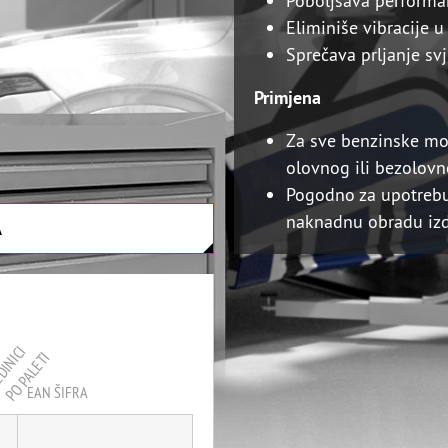
Poboljšava performa
Eliminiše vibracije 
Sprečava prljanje svj
Primjena
Za sve benzinske mot
olovnog ili bezolov
Pogodno za upotrebu
naknadnu obradu iz
A
PRIRUČNIK ZA APLI
DINICI
PO PALETI
EAN ŠIFRA