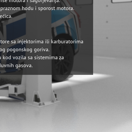
nse motora i sagorjevanja.
u praznom hodu i sporost motora.
ećica.
ore sa injektorima ili karburatorima
nog pogonskog goriva.
 kod vozila sa sistemima za
duvnih gasova.
KACIJU