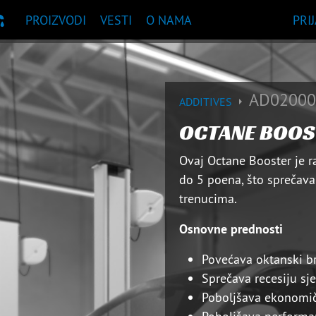
PROIZVODI
VESTI
O NAMA
PRI
UKA PROIZVODA
AD02000
ADDITIVES
OCTANE BOOS
Ovaj Octane Booster je r
do 5 poena, što sprečava
trenucima.
Osnovne prednosti
Povećava oktanski br
Sprečava recesiju sje
Poboljšava ekonomič