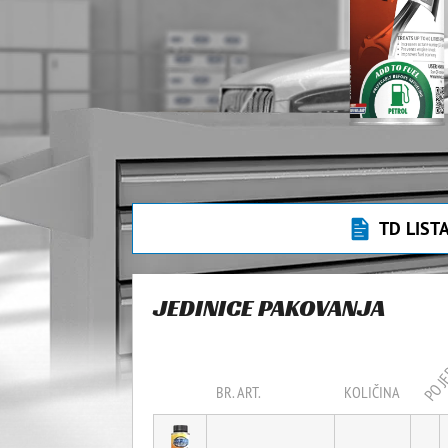
TD LIST
JEDINICE PAKOVANJA
PO JE
BR. ART.
KOLIČINA