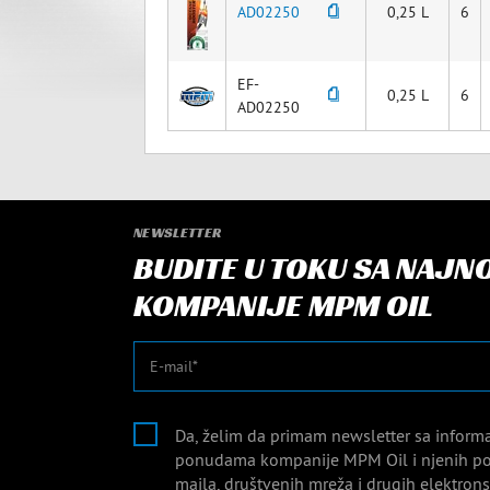
AD02250
0,25 L
6
EF-
0,25 L
6
AD02250
NEWSLETTER
BUDITE U TOKU SA NAJN
KOMPANIJE MPM OIL
E-mail
Da, želim da primam newsletter sa inform
ponudama kompanije MPM Oil i njenih po
maila, društvenih mreža i drugih elektro