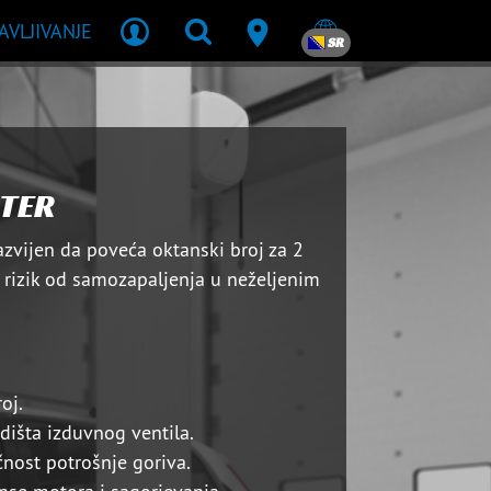
JAVLJIVANJE
SR
TER
azvijen da poveća oktanski broj za 2
 rizik od samozapaljenja u neželjenim
oj.
dišta izduvnog ventila.
nost potrošnje goriva.