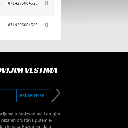
-
8714293004325
-
8714293004325
OVIJIM VESTIMA
PRIJAVITE SE
acijama o proizvodima i drugim
vezanih društava putem e-
nskih kanala. Razumem da u