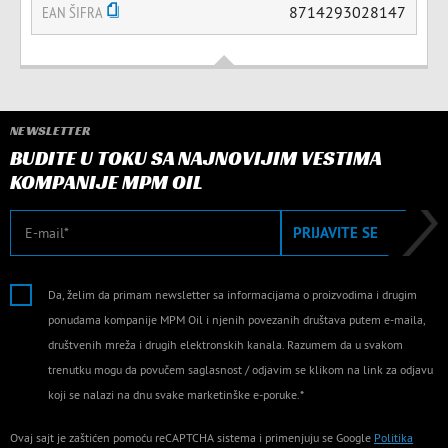
EAN ŠIFRA
8714293028147
NEWSLETTER
BUDITE U TOKU SA NAJNOVIJIM VESTIMA
KOMPANIJE MPM OIL
E-mail
PRIJAVITE SE
Da, želim da primam newsletter sa informacijama o proizvodima i drugim
ponudama kompanije MPM Oil i njenih povezanih društava putem e-maila,
društvenih mreža i drugih elektronskih kanala. Razumem da u svakom
trenutku mogu da povučem saglasnost / odjavim se klikom na link za odjavu
koji se nalazi na dnu svake marketinške e-poruke.*
Ovaj sajt je zaštićen pomoću reCAPTCHA sistema i primenjuju se Google
Politika