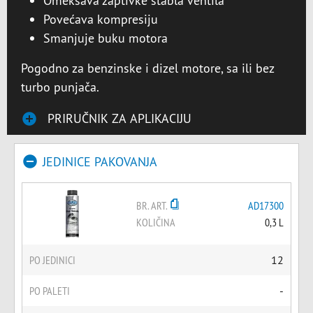
Omekšava zaptivke stabla ventila
Povećava kompresiju
Smanjuje buku motora
Pogodno za benzinske i dizel motore, sa ili bez
turbo punjača.
PRIRUČNIK ZA APLIKACIJU
JEDINICE PAKOVANJA
BR. ART.
AD17300
KOLIČINA
0,3 L
PO JEDINICI
12
PO PALETI
-