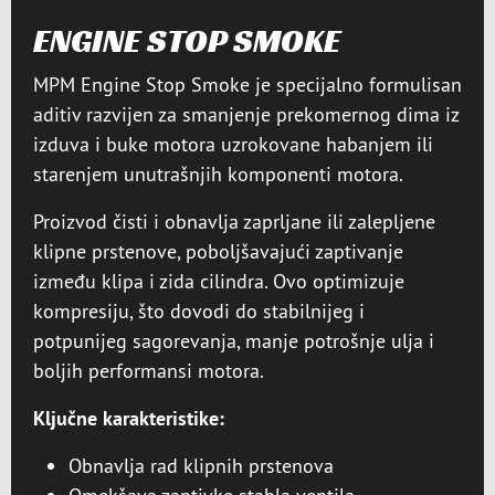
ENGINE STOP SMOKE
MPM Engine Stop Smoke je specijalno formulisan
aditiv razvijen za smanjenje prekomernog dima iz
izduva i buke motora uzrokovane habanjem ili
starenjem unutrašnjih komponenti motora.
Proizvod čisti i obnavlja zaprljane ili zalepljene
klipne prstenove, poboljšavajući zaptivanje
između klipa i zida cilindra. Ovo optimizuje
kompresiju, što dovodi do stabilnijeg i
potpunijeg sagorevanja, manje potrošnje ulja i
boljih performansi motora.
Ključne karakteristike:
Obnavlja rad klipnih prstenova