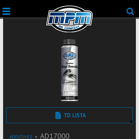
TD LISTA
AD17000
ADDITIVES