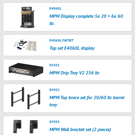
E4060L
MPM Display complete 5x 20 + 6x 60
ltr.
E4060L-TAPSET
Tap set E4060L display
E4301
MPM Drip Tray V2 256 ltr.
E4302
MPM Top brace set for 20/60 ltr. barrel
tray
E4303
MPM Wall bracket set (2 pieces)