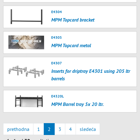
E4304
MPM Topcard bracket
E4305
MPM Topcard metal
E4307
Inserts for driptray E4301 using 205 ltr
barrels
E4320L
MPM Barrel tray 5x 20 ltr.
prethodna
1
2
3
4
sledeća