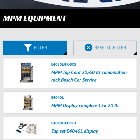
MPM EQUIPMENT
FILTER
RESETUJ FILTER
E4020L-TK-BCS
MPM Top Card 20/60 ltr combination
rack Bosch Car Service
E4040L
MPM Display complete 15x 20 ltr.
E4040L-TAPSET
Tap set E4040L display