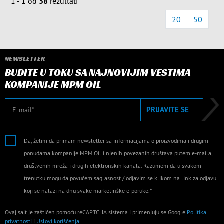
1 - 1 od
38
rezultati
20
50
NEWSLETTER
BUDITE U TOKU SA NAJNOVIJIM VESTIMA
KOMPANIJE MPM OIL
E-mail
PRIJAVITE SE
Da, želim da primam newsletter sa informacijama o proizvodima i drugim
ponudama kompanije MPM Oil i njenih povezanih društava putem e-maila,
društvenih mreža i drugih elektronskih kanala. Razumem da u svakom
trenutku mogu da povučem saglasnost / odjavim se klikom na link za odjavu
koji se nalazi na dnu svake marketinške e-poruke.*
Ovaj sajt je zaštićen pomoću reCAPTCHA sistema i primenjuju se Google
Politika
privatnosti
i
Uslovi korišćenja
.