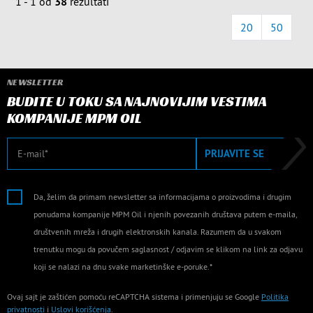
1 - 1 od
38
rezultati
20
50
NEWSLETTER
BUDITE U TOKU SA NAJNOVIJIM VESTIMA
KOMPANIJE MPM OIL
E-mail
PRIJAVITE SE
Da, želim da primam newsletter sa informacijama o proizvodima i drugim
ponudama kompanije MPM Oil i njenih povezanih društava putem e-maila,
društvenih mreža i drugih elektronskih kanala. Razumem da u svakom
trenutku mogu da povučem saglasnost / odjavim se klikom na link za odjavu
koji se nalazi na dnu svake marketinške e-poruke.*
Ovaj sajt je zaštićen pomoću reCAPTCHA sistema i primenjuju se Google
Politika
privatnosti
i
Uslovi korišćenja
.