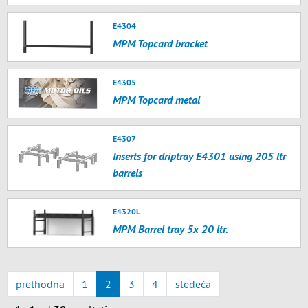
E4304
MPM Topcard bracket
E4305
MPM Topcard metal
E4307
Inserts for driptray E4301 using 205 ltr
barrels
E4320L
MPM Barrel tray 5x 20 ltr.
prethodna
1
2
3
4
sledeća