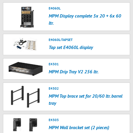
E4060L
MPM Display complete 5x 20 + 6x 60
ltr.
E4060L-TAPSET
Tap set E4060L display
E4301
MPM Drip Tray V2 256 ltr.
E4302
MPM Top brace set for 20/60 ltr. barrel
tray
E4303
MPM Wall bracket set (2 pieces)