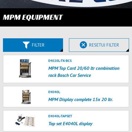
MPM EQUIPMENT
FILTER
RESETUJ FILTER
E4020L-TK-BCS
MPM Top Card 20/60 ltr combination
rack Bosch Car Service
E4040L
MPM Display complete 15x 20 ltr.
E4040L-TAPSET
Tap set E4040L display