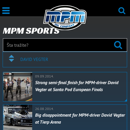
MPM SPORTS
DAVID VEGTER
09.09.2014.
Strong semi-final finish for MPM-driver David
Vegter at Santa Pod European Finals
26.08.2014.
Big disappointment for MPM-driver David Vegter
at Tierp Arena