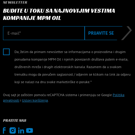
NEWSLETTER
BUDITE U TOKU SA NAJNOVIJIM VESTIMA
KOMPANIJE MPM OIL
E-mail
PRIJAVITE SE
Da, želim da primam newsletter sa informacijama o proizvodima i drugim
ponudama kompanije MPM Oil i njenih povezanih društava putem e-maila,
društvenih mreža i drugih elektronskih kanala. Razumem da u svakom
trenutku mogu da povučem saglasnost / odjavim se klikom na link za odjavu
koji se nalazi na dnu svake marketinške e-poruke.*
Ovaj sajt je zaštićen pomoću reCAPTCHA sistema i primenjuju se Google
Politika
privatnosti
i
Uslovi korišćenja
.
PRATITE NAS