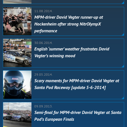
11.08.2014.
MPM-driver David Vegter runner-up at
Hockenheim after strong NitrOlympX
performance
30.06.2014.
English ‘summer’ weather frustrates David
Vegter’s winning mood
29.05.2014.
Scary moments for MPM-driver David Vegter at
Santa Pod Raceway [update 5-6-2014]
09.09.2013.
Semi-final for MPM-driver David Vegter at Santa
Pod’s European Finals