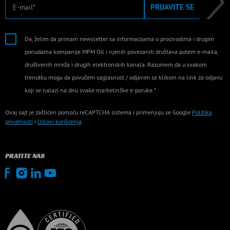
E-mail
PRIJAVITE SE
Da, želim da primam newsletter sa informacijama o proizvodima i drugim
ponudama kompanije MPM Oil i njenih povezanih društava putem e-maila,
društvenih mreža i drugih elektronskih kanala. Razumem da u svakom
trenutku mogu da povučem saglasnost / odjavim se klikom na link za odjavu
koji se nalazi na dnu svake marketinške e-poruke.*
Ovaj sajt je zaštićen pomoću reCAPTCHA sistema i primenjuju se Google
Politika
privatnosti
i
Uslovi korišćenja
.
PRATITE NAS